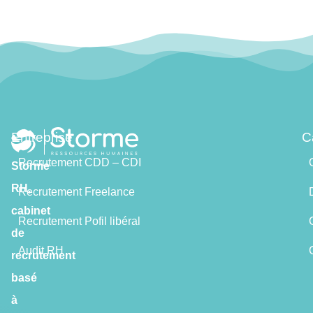
Entreprise
C
Recrutement CDD – CDI
Storme
RH,
Recrutement Freelance
cabinet
Recrutement Pofil libéral
de
Audit RH
recrutement
basé
à