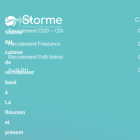
Entreprise
C
Recrutement CDD – CDI
Storme
RH,
Recrutement Freelance
cabinet
Recrutement Pofil libéral
de
Audit RH
recrutement
basé
à
La
Réunion
et
présent