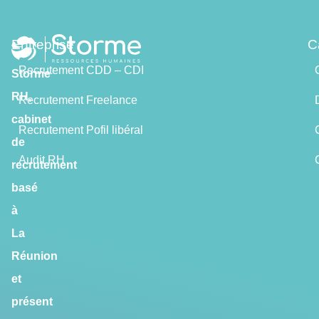
Entreprise
C
Recrutement CDD – CDI
Storme
RH,
Recrutement Freelance
cabinet
Recrutement Pofil libéral
de
Audit RH
recrutement
basé
à
La
Réunion
et
présent