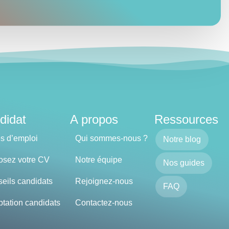
didat
A propos
Ressources
es d’emploi
Qui sommes-nous ?
Notre blog
sez votre CV
Notre équipe
Nos guides
eils candidats
Rejoignez-nous
FAQ
tation candidats
Contactez-nous