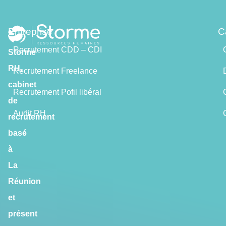
Entreprise
C
Recrutement CDD – CDI
Storme
RH,
Recrutement Freelance
cabinet
Recrutement Pofil libéral
de
Audit RH
recrutement
basé
à
La
Réunion
et
présent